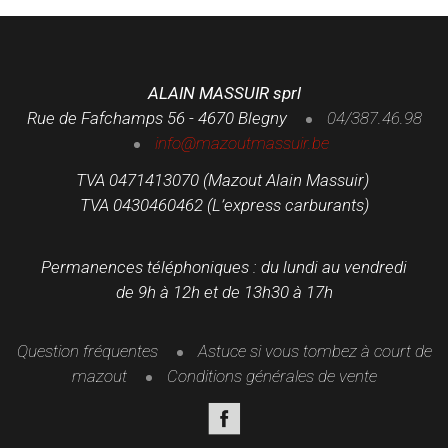
ALAIN MASSUIR sprl
Rue de Fafchamps 56 - 4670 Blegny
04/387.46.98
info@mazoutmassuir.be
TVA 0471413070 (Mazout Alain Massuir)
TVA 0430460462 (L’express carburants)
Permanences téléphoniques : du lundi au vendredi
de 9h à 12h et de 13h30 à 17h
Question fréquentes
Astuce si vous tombez à court de
mazout
Conditions générales de vente